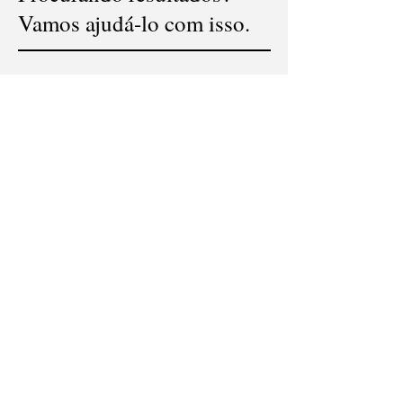
Vamos ajudá-lo com isso.
ENTRE EM CONTATO
Nossos clientes são nossos
parceiros:
@flowart.ag |
São José dos Pinhais - PR
© 2020 POR FLOWART. ORGULHOSAMENTE